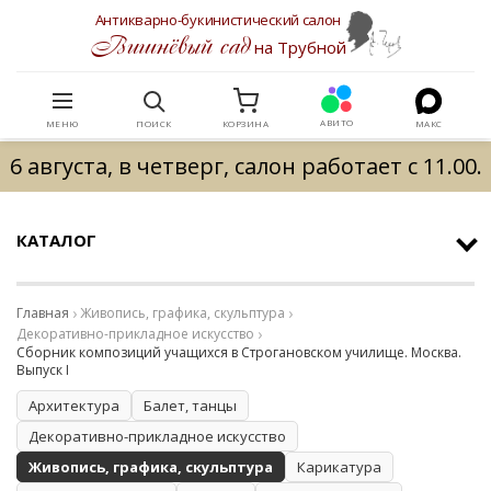
Антикварно-букинистический салон
Вишнёвый сад
на Трубной
АВИТО
МЕНЮ
ПОИСК
КОРЗИНА
МАКС
6 августа, в четверг, салон работает с 11.00.
КАТАЛОГ
Главная
Живопись, графика, скульптура
Декоративно-прикладное искусство
Сборник композиций учащихся в Строгановском училище. Москва.
Выпуск I
Архитектура
Балет, танцы
Декоративно-прикладное искусство
Живопись, графика, скульптура
Карикатура