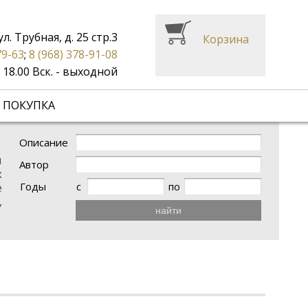
ул. Трубная, д. 25 стр.3
Корзина
79-63
;
8 (968) 378-91-08
до 18.00 Вск. - выходной
 ПОКУПКА
Описание
и
Автор
х
Годы
с
по
е
,
найти