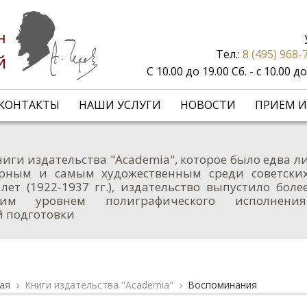
н
Тел.:
8 (495) 968-
й
С 10.00 до 19.00 Сб. - с 10.00 
КОНТАКТЫ
НАШИ УСЛУГИ
НОВОСТИ
ПРИЕМ И
иги издательства "Academia", которое было едва л
рным и самым художественным среди советски
ет (1922-1937 гг.), издательство выпустило боле
м уровнем полиграфического исполнения
й подготовки
ая
Книги издательства "Academia"
Воспоминания