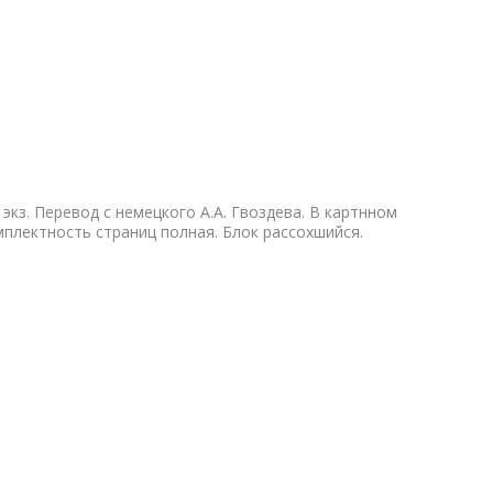
 экз. Перевод с немецкого А.А. Гвоздева. В картнном
плектность страниц полная. Блок рассохшийся.