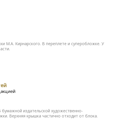
ки М.А. Кирнарского. В переплете и суперобложке. У
асти.
тей
дакцией
з. В бумажной издательской художественно-
ки. Верхняя крышка частично отходит от блока.