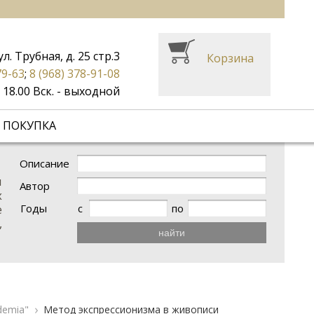
ул. Трубная, д. 25 стр.3
Корзина
79-63
;
8 (968) 378-91-08
до 18.00 Вск. - выходной
 ПОКУПКА
Описание
и
Автор
х
Годы
с
по
е
,
найти
demia"
Метод экспрессионизма в живописи