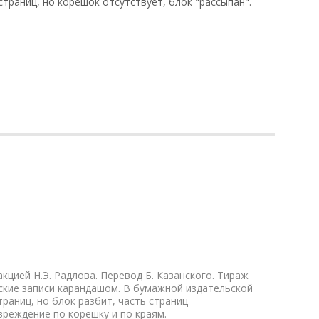
траниц, но корешок отсутствует, блок "рассыпан".
кцией Н.Э. Радлова. Перевод Б. Казанского. Тираж
еские записи карандашом. В бумажной издательской
аниц, но блок разбит, часть страниц
реждение по корешку и по краям.