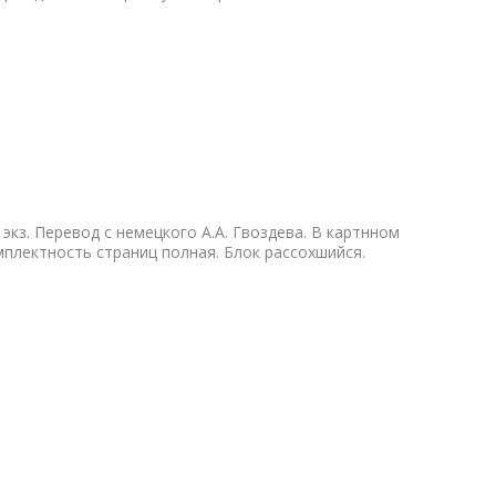
 экз. Перевод с немецкого А.А. Гвоздева. В картнном
плектность страниц полная. Блок рассохшийся.