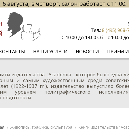
6 августа, в четверг, салон работает с 11.00.
н
Тел.:
8 (495) 968-
й
С 10.00 до 19.00 Сб. - с 10.00 
КОНТАКТЫ
НАШИ УСЛУГИ
НОВОСТИ
ПРИЕМ И
иги издательства "Academia", которое было едва л
рным и самым художественным среди советски
ет (1922-1937 гг.), издательство выпустило боле
м уровнем полиграфического исполнения
й подготовки
ая
Живопись, графика, скульптура
Книги издательства "Aca