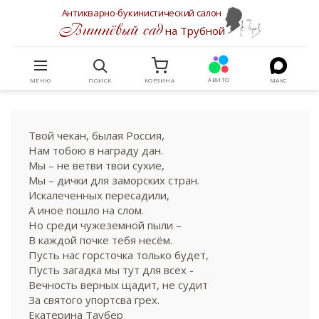
Антикварно-букинистический салон
Вишнёвый сад
на Трубной
АВИТО
МЕНЮ
ПОИСК
КОРЗИНА
МАКС
Твой чекан, былая Россия,
Нам тобою в награду дан.
Мы – не ветви твои сухие,
Мы – дички для заморских стран.
Искалеченных пересадили,
А иное пошло на слом.
Но среди чужеземной пыли –
В каждой почке тебя несём.
Пусть нас горсточка только будет,
Пусть загадка мы тут для всех -
Вечность верных щадит, не судит
За святого упортсва грех.
Екатерина Таубер