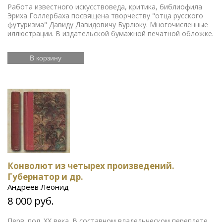
Работа известного искусствоведа, критика, библиофила
Эриха Голлербаха посвящена творчеству "отца русского
футуризма" Давиду Давидовичу Бурлюку. Многочисленные
иллюстрации. В издательской бумажной печатной обложке.
В корзину
Конволют из четырех произведений.
Губернатор и др.
Андреев Леонид
8 000 руб.
Перв. пол. ХХ века. В составном владельческом переплете.