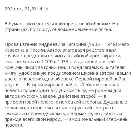
292 стр., 21,5Х14 см.
В бумажной издательской шрифтовой обложке. На
страницах, по торцу, обложке временные пятна.
Проза Евгения Андреевича Гагарина (1905—1948) мало
известна в России. Автор, влагодаря родственным
связям с представителями английской аристократии,
смог выехать из СССР в 1933 г. и до своей ранней
кончины писал за границей. В предлагаемую читателю
книгу, удобренную предисловием шурина автора, вошли
две его повести: одна об эпохе Первой мировой войны,
другая — Второй мировой войны. Действие первой
повести происходит в глубоком тылу, на родном для
автора Русском Севере. Действие второй — в
прифронтовой полосе, с немецкой стороны. Душевные
коллизии, которые испытывает русский эмигрант,
служащий переводчиком при Вермахте, но любящий
прежде всего свой народ, — эмоциональный стержень
повести.