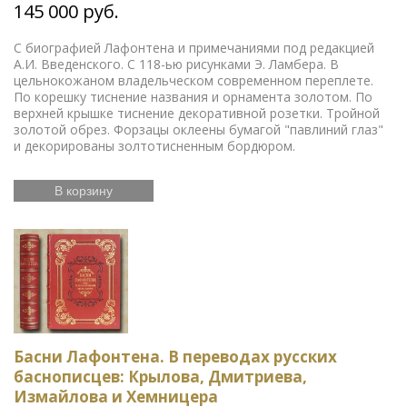
145 000 руб.
С биографией Лафонтена и примечаниями под редакцией
А.И. Введенского. С 118-ью рисунками Э. Ламбера. В
цельнокожаном владельческом современном переплете.
По корешку тиснение названия и орнамента золотом. По
верхней крышке тиснение декоративной розетки. Тройной
золотой обрез. Форзацы оклеены бумагой "павлиний глаз"
и декорированы золтотисненным бордюром.
В корзину
Басни Лафонтена. В переводах русских
баснописцев: Крылова, Дмитриева,
Измайлова и Хемницера