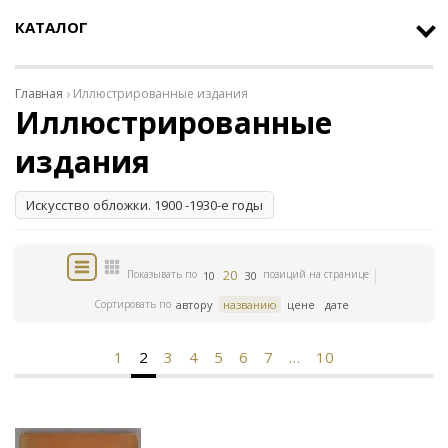
КАТАЛОГ
Главная
Иллюстрированные издания
Иллюстрированные
издания
Искусство обложки. 1900 -1930-е годы
20
Показывать по
позиций на странице
10
30
Сортировать по
автору
названию
цене
дате
1
2
3
4
5
6
7
…
10