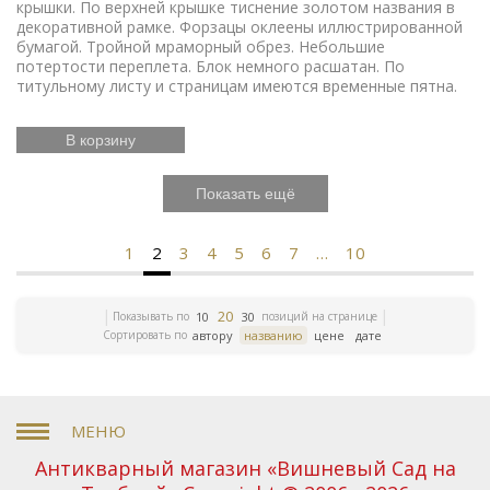
крышки. По верхней крышке тиснение золотом названия в
декоративной рамке. Форзацы оклеены иллюстрированной
бумагой. Тройной мраморный обрез. Небольшие
потертости переплета. Блок немного расшатан. По
титульному листу и страницам имеются временные пятна.
В корзину
Показать ещё
1
2
3
4
5
6
7
…
10
20
Показывать по
позиций на странице
10
30
Сортировать по
автору
названию
цене
дате
Антикварный магазин «Вишневый Сад на