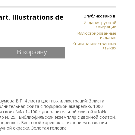
art. Illustrations de
Опубликовано в:
Издания русской
эмиграции
Иллюстрированные
издания
Книги на иностранных
языках
В корзину
мова В.П. 4 листа цветных иллюстраций; 3 листа
олнительная сюита с подкраской акварелью. 1000
из коих №№ 1–100 с дополнительной сюитой и №№
яр № 25. Библиофильский экземпляр с двойной сюитой.
переплет. Бинтовой корешок с тиснением названия
чной окраски. Золотая головка.