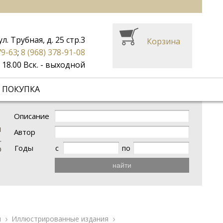
ул. Трубная, д. 25 стр.3
Корзина
79-63
;
8 (968) 378-91-08
до 18.00 Вск. - выходной
 ПОКУПКА
Описание
и
Автор
.
Годы
с
по
ю
найти
и
Иллюстрированные издания