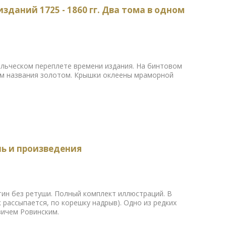
даний 1725 - 1860 гг. Два тома в одном
льческом переплете времени издания. На бинтовом
ием названия золотом. Крышки оклеены мраморной
нь и произведения
ртин без ретуши. Полный комплект иллюстраций. В
рассыпается, по корешку надрыв). Одно из редких
вичем Ровинским.