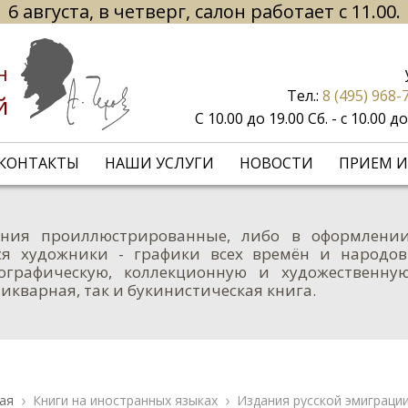
6 августа, в четверг, салон работает с 11.00.
н
Тел.:
8 (495) 968-
й
С 10.00 до 19.00 Сб. - с 10.00 
КОНТАКТЫ
НАШИ УСЛУГИ
НОВОСТИ
ПРИЕМ И
ания проиллюстрированные, либо в оформлени
я художники - графики всех времён и народов
графическую, коллекционную и художественну
тикварная, так и букинистическая книга.
ая
Книги на иностранных языках
Издания русской эмиграци