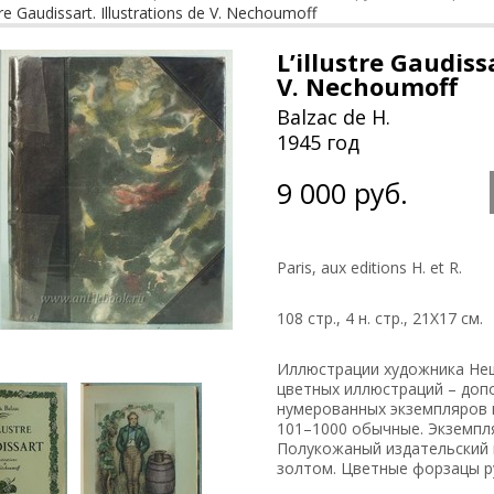
stre Gaudissart. Illustrations de V. Nechoumoff
L’illustre Gaudiss
V. Nechoumoff
Balzac de H.
1945 год
9 000 руб.
Paris, aux editions H. et R.
108 стр., 4 н. стр., 21Х17 см.
Иллюстрации художника Нешу
цветных иллюстраций – доп
нумерованных экземпляров 
101–1000 обычные. Экземпл
Полукожаный издательский 
золтом. Цветные форзацы ру