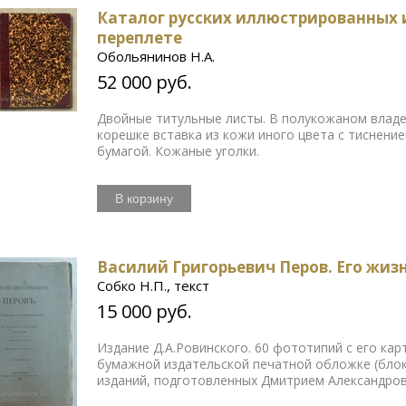
Каталог русских иллюстрированных из
переплете
Обольянинов Н.А.
52 000 руб.
Двойные титульные листы. В полукожаном владе
корешке вставка из кожи иного цвета с тиснен
бумагой. Кожаные уголки.
В корзину
Василий Григорьевич Перов. Его жиз
Собко Н.П., текст
15 000 руб.
Издание Д.А.Ровинского. 60 фототипий с его ка
бумажной издательской печатной обложке (блок 
изданий, подготовленных Дмитрием Александро